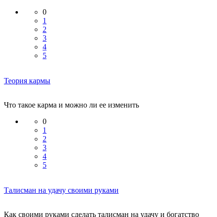
0
1
2
3
4
5
Теория кармы
Что такое карма и можно ли ее изменить
0
1
2
3
4
5
Талисман на удачу своими руками
Как своими руками сделать талисман на удачу и богатство