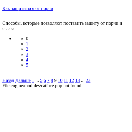
Как защититься от порчи
Способы, которые позволяют поставить защиту от порчи и
сглаза
0
1
2
3
4
5
Назад
Дальше
1
...
5
6
7
8
9
10
11
12
13
...
23
File engine/modules/catface.php not found.