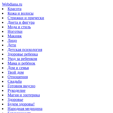
Webdiana.ru
Красота
Кожа и волосы
Стрижки и прически
Диета и фигура
Мода и стиль
Ноготки
Макияж
Лицо
Дети
Детская психология
Здоровье ребенка
Уход за ребенком
Мама и ребёнок
Дом и семья
Твой дом
Отношения
Свадьба
Готовим вкусно
Рукоделие
Магия и эзотерика
Здоровье
Будем здоровы!
Народная медицина