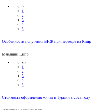
0
1
2
3
4
5
Особенности получения ВНЖ при переезде на Кипр
Манящий Кипр
80
1
2
3
4
5
Стоимость оформления жилья в Турции в 2023 году