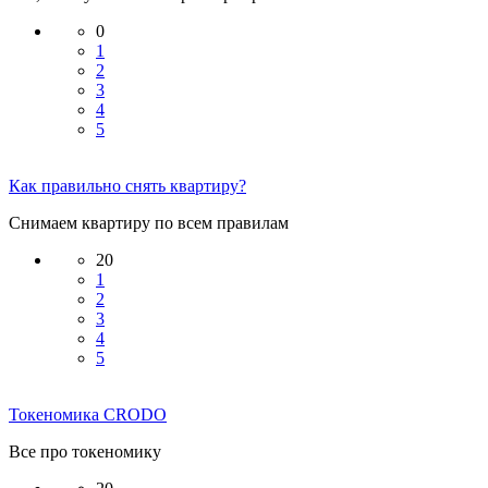
0
1
2
3
4
5
Как правильно снять квартиру?
Снимаем квартиру по всем правилам
20
1
2
3
4
5
Токеномика CRODO
Все про токеномику