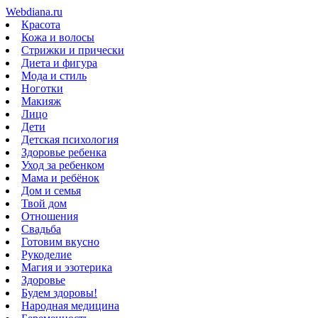
Webdiana.ru
Красота
Кожа и волосы
Стрижки и прически
Диета и фигура
Мода и стиль
Ноготки
Макияж
Лицо
Дети
Детская психология
Здоровье ребенка
Уход за ребенком
Мама и ребёнок
Дом и семья
Твой дом
Отношения
Свадьба
Готовим вкусно
Рукоделие
Магия и эзотерика
Здоровье
Будем здоровы!
Народная медицина