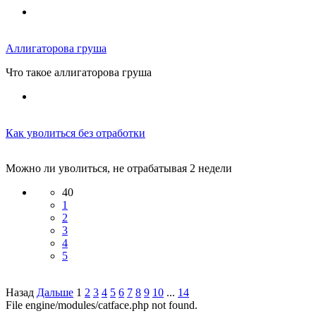
Аллигаторова груша
Что такое аллигаторова груша
Как уволиться без отработки
Можно ли уволиться, не отрабатывая 2 недели
40
1
2
3
4
5
Назад
Дальше
1
2
3
4
5
6
7
8
9
10
...
14
File engine/modules/catface.php not found.