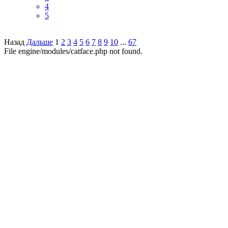
4
5
Назад
Дальше
1
2
3
4
5
6
7
8
9
10
...
67
File engine/modules/catface.php not found.