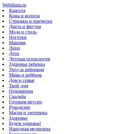
Webdiana.ru
Красота
Кожа и волосы
Стрижки и прически
Диета и фигура
Мода и стиль
Ноготки
Макияж
Лицо
Дети
Детская психология
Здоровье ребенка
Уход за ребенком
Мама и ребёнок
Дом и семья
Твой дом
Отношения
Свадьба
Готовим вкусно
Рукоделие
Магия и эзотерика
Здоровье
Будем здоровы!
Народная медицина