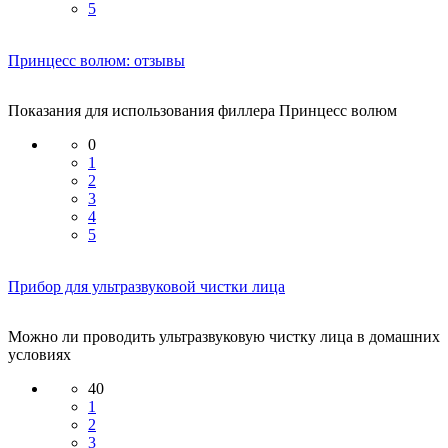
5
Принцесс волюм: отзывы
Показания для использования филлера Принцесс волюм
0
1
2
3
4
5
Прибор для ультразвуковой чистки лица
Можно ли проводить ультразвуковую чистку лица в домашних
условиях
40
1
2
3