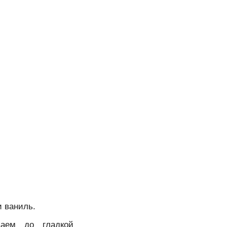
и ваниль.
аем до гладкой