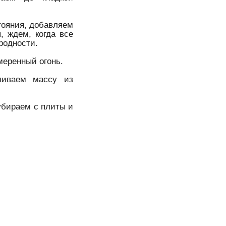
стояния, добавляем
, ждем, когда все
родности.
меренный огонь.
вливаем массу из
убираем с плиты и