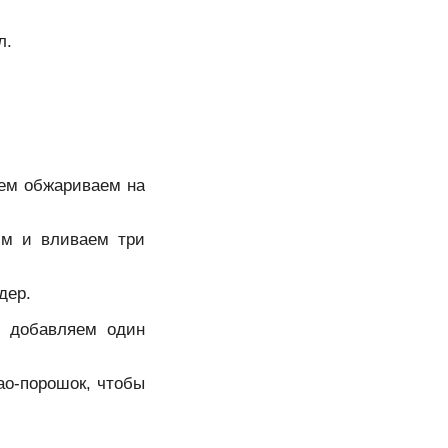
л.
тем обжариваем на
им и вливаем три
дер.
, добавляем один
ао-порошок, чтобы