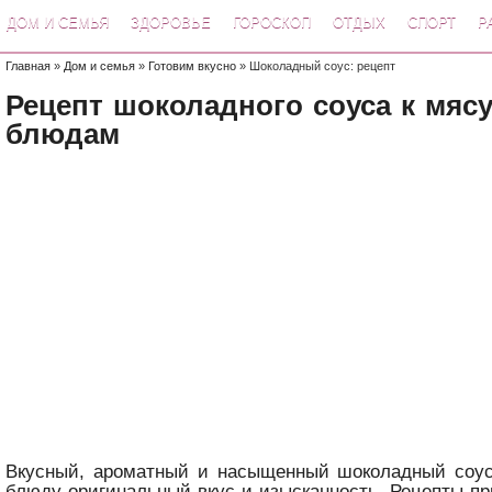
ДОМ И СЕМЬЯ
ЗДОРОВЬЕ
ГОРОСКОП
ОТДЫХ
СПОРТ
Р
Главная
»
Дом и семья
»
Готовим вкусно
» Шоколадный соус: рецепт
Рецепт шоколадного соуса к мяс
блюдам
Вкусный, ароматный и насыщенный шоколадный соу
блюду оригинальный вкус и изысканность. Рецепты пр