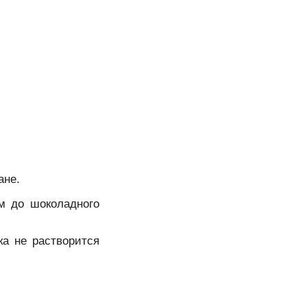
ане.
ем до шоколадного
ка не растворится