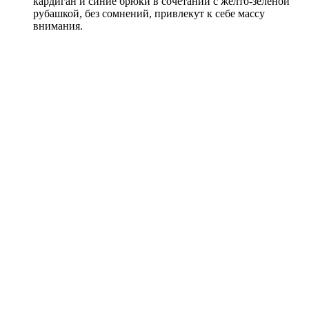
кардиган и синие брюки в сочетании с желто-зеленой
рубашкой, без сомнений, привлекут к себе массу
внимания.