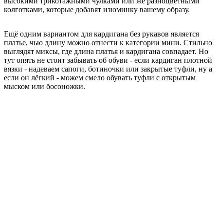
высокими трикотажными чулками или же разноцветными
колготками, которые добавят изюминку вашему образу.
Ещё одним вариантом для кардигана без рукавов является
платье, чью длину можно отнести к категории мини. Стильно
выглядят миксы, где длина платья и кардигана совпадает. Но
тут опять не стоит забывать об обуви - если кардиган плотной
вязки - надеваем сапоги, ботиночки или закрытые туфли, ну а
если он лёгкий - можем смело обувать туфли с открытым
мыском или босоножки.