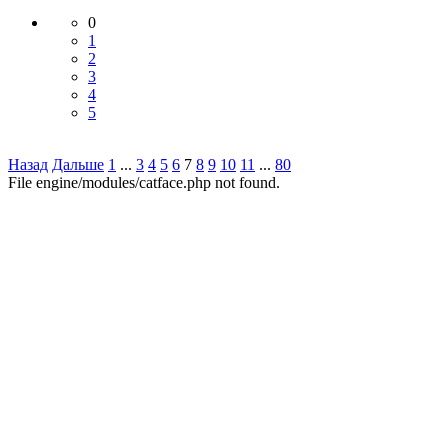
0
1
2
3
4
5
Назад
Дальше
1
...
3
4
5
6
7
8
9
10
11
...
80
File engine/modules/catface.php not found.