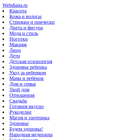
Webdiana.ru
Красота
Кожа и волосы
Стрижки и прически
Диета и фигура
Мода и стиль
Ноготки
Макияж
Лицо
Дети
Детская психология
Здоровье ребенка
Уход за ребенком
Мама и ребёнок
Дом и семья
Твой дом
Отношения
Свадьба
Готовим вкусно
Рукоделие
Магия и эзотерика
Здоровье
Будем здоровы!
Народная медицина