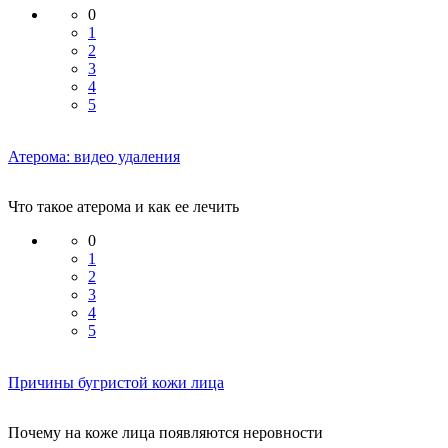
0
1
2
3
4
5
Атерома: видео удаления
Что такое атерома и как ее лечить
0
1
2
3
4
5
Причины бугристой кожи лица
Почему на коже лица появляются неровности