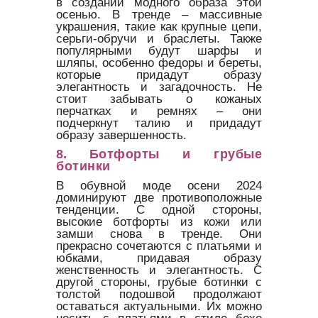
в создании модного образа этой
осенью. В тренде – массивные
украшения, такие как крупные цепи,
серьги-обручи и браслеты. Также
популярными будут шарфы и
шляпы, особенно федоры и береты,
которые придадут образу
элегантность и загадочность. Не
стоит забывать о кожаных
перчатках и ремнях – они
подчеркнут талию и придадут
образу завершенность.
8.
Ботфорты и грубые
ботинки
В обувной моде осени 2024
доминируют две противоположные
тенденции. С одной стороны,
высокие ботфорты из кожи или
замши снова в тренде. Они
прекрасно сочетаются с платьями и
юбками, придавая образу
женственность и элегантность. С
другой стороны, грубые ботинки с
толстой подошвой продолжают
оставаться актуальными. Их можно
носить с платьями в стиле бохо