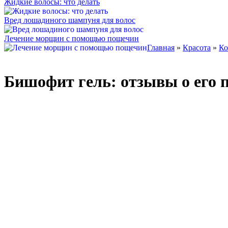
Жидкие волосы: что делать
Вред лошадиного шампуня для волос
Лечение морщин с помощью пощечин
Главная
»
Красота
»
Ко
Бишофит гель: отзывы о его 