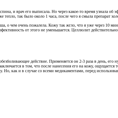
спина, и врач его выписала. Но через какое-то время узнала об 
же тепло, так было около 1 часа, после чего я смыла препарат хо
а, о чем очень пожалела. Кожу так жгло, что я уже через 10 ми
ффективность от этого не уменьшается. Целлюлит действительно 
езболивающее действие. Применяется он 2-3 раза в день, его нуж
ключается в том, что после нанесения его на кожу, ощущается т
у. Но, как и в случае со всеми медикаментами, перед использо