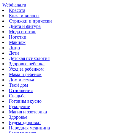
Webdiana.ru
Красота
Кожа и волосы
Стрижки и прически
Диета и фигура
Мода и стиль
Ноготки
Макияж
Лицо
Дети
Детская психология
Здоровье ребенка
Уход за ребенком
Мама и ребёнок
Дом и семья
Твой дом
Отношения
Свадьба
Готовим вкусно
Рукоделие
Магия и эзотерика
Здоровье
Будем здоровы!
Народная медицина