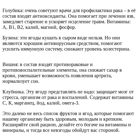
Голубика: очень советуют врачи для профилактики рака – в её
состав входят антиоксиданты. Она помогает при лечении язв,
замедляет старение и ускоряет исцеление травм. Витамины:
А, В1, В2, калий, магний, фосфор.
Бузина: эти ягоды кушать в сыром виде нельзя. Но они
являются хорошим антивирусным средством, помогают
усилить иммунную систему, снижают уровень холестерина.
Вишня: в состав входят противораковые и
противовоспалительные элементы, она снижает сахар в
крови, уменьшает возможность появления артрита,
нормализует сон.
Клубника. Эту ягоду представлять не надо: защищает мозг от
стресса, организм от рака и воспалений. Содержат витамины
С, К, марганец, йод, калий, омега-3.
Это далеко не весь список фруктов и ягод, которые помогают
нашему организму быть здоровым, молодым и крепким.
Расширяйте свой рацион, делайте его богаче на витамины и
минералы, и тогда все невзгоды обойдут вас стороной.