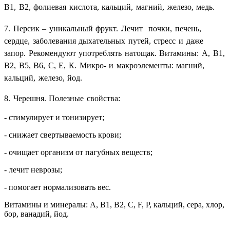
В1, В2, фолиевая кислота, кальций, магний, железо, медь.
7. Персик – уникальный фрукт. Лечит почки, печень,
сердце, заболевания дыхательных путей, стресс и даже
запор. Рекомендуют употреблять натощак. Витамины: А, В1,
В2, В5, В6, С, Е, К. Микро- и макроэлементы: магний,
кальций, железо, йод.
8. Черешня. Полезные свойства:
- стимулирует и тонизирует;
- снижает свертываемость крови;
- очищает организм от пагубных веществ;
- лечит неврозы;
- помогает нормализовать вес.
Витамины и минералы: А, В1, В2, С, F, Р, кальций, сера, хлор,
бор, ванадий, йод.