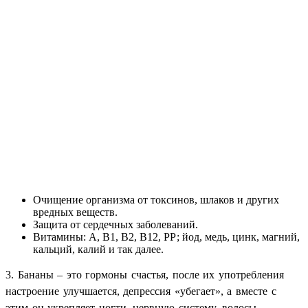
Очищение организма от токсинов, шлаков и других
вредных веществ.
Защита от сердечных заболеваний.
Витамины: А, В1, В2, В12, РР; йод, медь, цинк, магний,
кальций, калий и так далее.
3. Бананы – это гормоны счастья, после их употребления
настроение улучшается, депрессия «убегает», а вместе с
этим он укрепляет ногти, нервную систему, волосы.