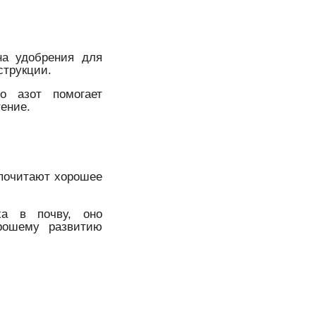
на удобрения для
струкции.
о азот помогает
ение.
дпочитают хорошее
ха в почву, оно
орошему развитию