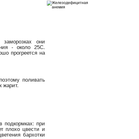
 заморозках они
ния - около 25С.
ошо прогреется на
 поэтому поливать
к жарит.
в подкормках: при
ет плохо цвести и
цветения бархотки