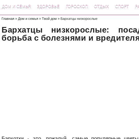
ДОМ И СЕМЬЯ
ЗДОРОВЬЕ
ГОРОСКОП
ОТДЫХ
СПОРТ
Р
Главная
»
Дом и семья
»
Твой дом
» Бархатцы низкорослые
Бархатцы низкорослые: посад
борьба с болезнями и вредител
Бархотки - это, пожалуй, самые популярные цветы