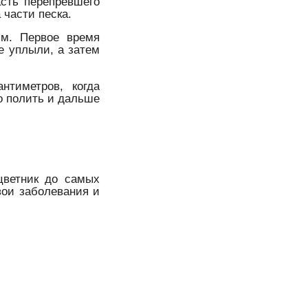
асть перепревшего
 части песка.
см. Первое время
е уплыли, а затем
нтиметров, когда
о полить и дальше
цветник до самых
свои заболевания и