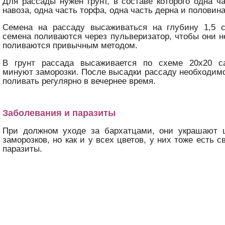
Для рассады нужен грунт, в составе которого одна ч
навоза, одна часть торфа, одна часть дерна и половина
Семена на рассаду высаживаться на глубину 1,5 
семена поливаются через пульверизатор, чтобы они н
поливаются привычным методом.
В грунт рассада высаживается по схеме 20х20 са
минуют заморозки. После высадки рассаду необходим
поливать регулярно в вечернее время.
Заболевания и паразиты
При должном уходе за бархатцами, они украшают 
заморозков, но как и у всех цветов, у них тоже есть 
паразиты.