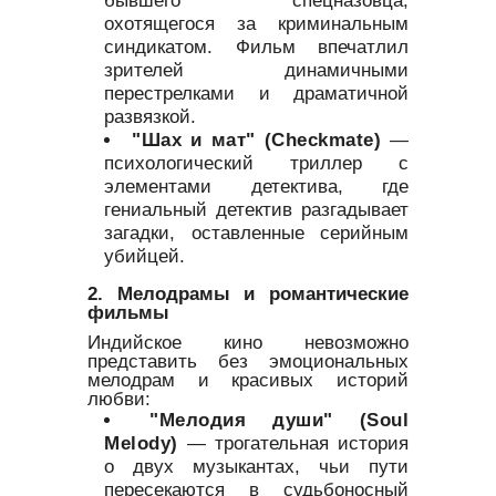
охотящегося за криминальным
синдикатом. Фильм впечатлил
зрителей динамичными
перестрелками и драматичной
развязкой.
"Шах и мат" (Checkmate)
—
психологический триллер с
элементами детектива, где
гениальный детектив разгадывает
загадки, оставленные серийным
убийцей.
2. Мелодрамы и романтические
фильмы
Индийское кино невозможно
представить без эмоциональных
мелодрам и красивых историй
любви:
"Мелодия души" (Soul
Melody)
— трогательная история
о двух музыкантах, чьи пути
пересекаются в судьбоносный