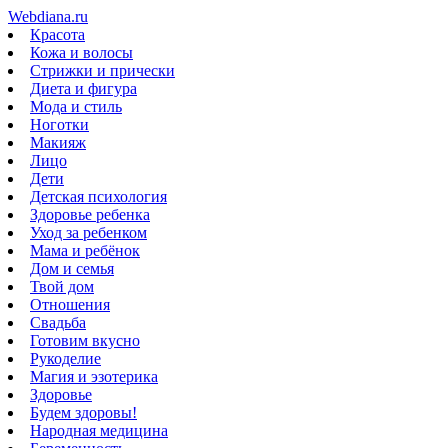
Webdiana.ru
Красота
Кожа и волосы
Стрижки и прически
Диета и фигура
Мода и стиль
Ноготки
Макияж
Лицо
Дети
Детская психология
Здоровье ребенка
Уход за ребенком
Мама и ребёнок
Дом и семья
Твой дом
Отношения
Свадьба
Готовим вкусно
Рукоделие
Магия и эзотерика
Здоровье
Будем здоровы!
Народная медицина