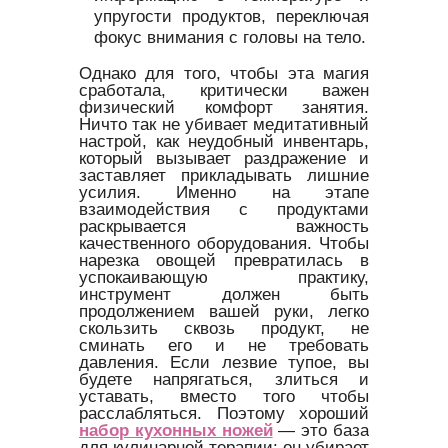
упругости продуктов, переключая
фокус внимания с головы на тело.
Однако для того, чтобы эта магия
сработала, критически важен
физический комфорт занятия.
Ничто так не убивает медитативный
настрой, как неудобный инвентарь,
который вызывает раздражение и
заставляет прикладывать лишние
усилия. Именно на этапе
взаимодействия с продуктами
раскрывается важность
качественного оборудования. Чтобы
нарезка овощей превратилась в
успокаивающую практику,
инструмент должен быть
продолжением вашей руки, легко
скользить сквозь продукт, не
сминать его и не требовать
давления. Если лезвие тупое, вы
будете напрягаться, злиться и
уставать, вместо того чтобы
расслабляться. Поэтому хороший
набор кухонных ножей
— это база
для кулинарной терапии: он убирает