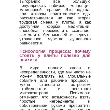
выгоранию все большую
популярность набирает концепция
кулинарной терапии. Это подход,
при котором приготовление еды
рассматривается не как вторая
трудовая смена у плиты, а как
доступная форма медитации,
способная переключить сознание,
замедлить бег мыслей и вернуть
утраченное чувство душевного
равновесия.
Психология процесса: почему
стоять у плиты полезно для
психики
В мире, полном хаоса и
неопределенности, где мы часто не
можем повлиять на глобальные
события или рабочие процессы,
кухня становится островком
стабильности и понятного
микроконтроля. Психологи
отмечают, что возможность взять
простые ингредиенты и
собственными руками превратить
их в готовое блюдо возвращает