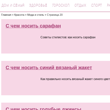
ДОМ И СЕМЬЯ
ЗДОРОВЬЕ
ГОРОСКОП
ОТДЫХ
СПОРТ
Р
Главная
»
Красота
»
Мода и стиль
» Страница 20
С чем носить сарафан
Советы стилистов: как носить сарафан
С чем носить синий вязаный жакет
Как правильно носить вязаный жакет синего цве
С чем носить голубые джинсы