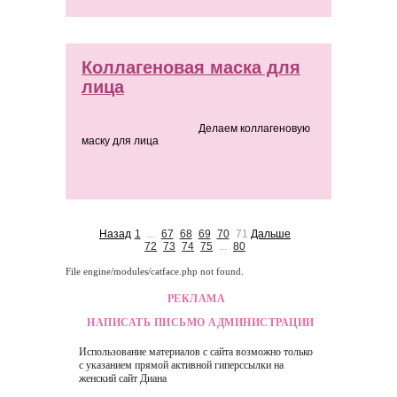
Коллагеновая маска для
лица
Делаем коллагеновую
маску для лица
Назад
1
...
67
68
69
70
71
Дальше
72
73
74
75
...
80
File engine/modules/catface.php not found.
РЕКЛАМА
НАПИСАТЬ ПИСЬМО АДМИНИСТРАЦИИ
Использование материалов с сайта возможно только
с указанием прямой активной гиперссылки на
женский сайт
Диана