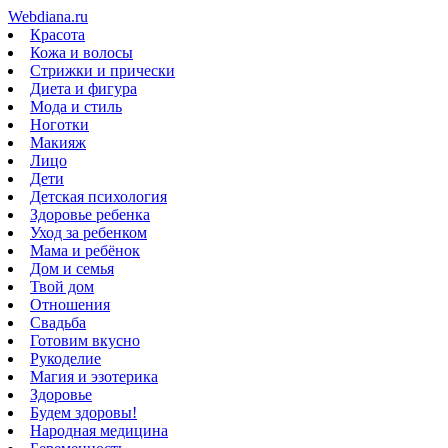
Webdiana.ru
Красота
Кожа и волосы
Стрижки и прически
Диета и фигура
Мода и стиль
Ноготки
Макияж
Лицо
Дети
Детская психология
Здоровье ребенка
Уход за ребенком
Мама и ребёнок
Дом и семья
Твой дом
Отношения
Свадьба
Готовим вкусно
Рукоделие
Магия и эзотерика
Здоровье
Будем здоровы!
Народная медицина