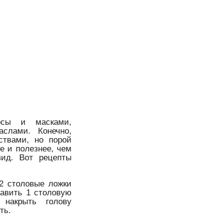
осы и масками,
слами. Конечно,
ствами, но порой
е и полезнее, чем
вид. Вот рецепты
2 столовые ложки
бавить 1 столовую
накрыть голову
ть.