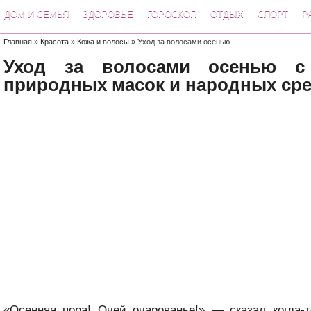
ДОМ И СЕМЬЯ
ЗДОРОВЬЕ
ГОРОСКОП
ОТДЫХ
СПОРТ
Р
Главная
»
Красота
»
Кожа и волосы
» Уход за волосами осенью
Уход за волосами осенью 
природных масок и народных ср
«Осенняя пора! Очей очарованье!» — сказал когда-т