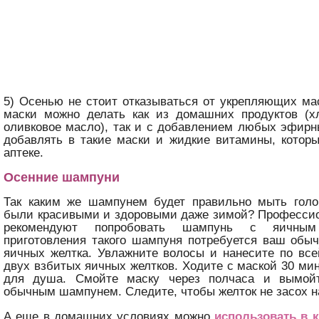
5) Осенью не стоит отказываться от укрепляющих ма
маски можно делать как из домашних продуктов (хл
оливковое масло), так и с добавлением любых эфир
добавлять в такие маски и жидкие витамины, котор
аптеке.
Осенние шампуни
Так каким же шампунем будет правильно мыть голо
были красивыми и здоровыми даже зимой? Профессио
рекомендуют попробовать шампунь с яичны
приготовления такого шампуня потребуется ваш обы
яичных желтка. Увлажните волосы и нанесите по вс
двух взбитых яичных желтков. Ходите с маской 30 мин
для душа. Смойте маску через полчаса и вымой
обычным шампунем. Следите, чтобы желток не засох 
А еще в домашних условиях можно
использовать в 