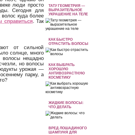
 веке люди просто
ТАТУ ГЕОМЕТРИЯ —
оды. Сегодня для
ВЫРАЗИТЕЛЬНОЕ
УКРАШЕНИЕ НА ТЕЛЕ
 волос куда более
ы справиться
. Так
КАК БЫСТРО
ОТРАСТИТЬ ВОЛОСЫ
ают от сильной
ыло солнце, много
ых волосы нещадно
счезли, но волосы
КАК ВЫБРАТЬ
родукты урожая —
ХОРОШУЮ
АНТИВОЗРАСТНУЮ
осеннему парку, а
КОСМЕТИКУ
то?
ЖИДКИЕ ВОЛОСЫ:
ЧТО ДЕЛАТЬ
ВРЕД ЛОШАДИНОГО
ШАМПУНЯ ДЛЯ