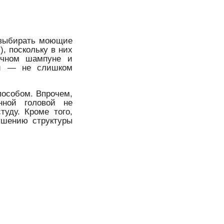
е выбирать моющие
, поскольку в них
ычном шампуне и
ей — не слишком
пособом. Впрочем,
ной головой не
туду. Кроме того,
ушению структуры