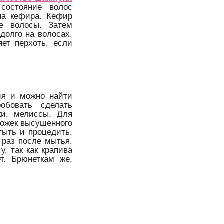
состояние волос
на кефира. Кефир
ые волосы. Затем
долго на волосах.
яет перхоть, если
ия и можно найти
обовать сделать
ки, мелиссы. Для
ложек высушенного
тыть и процедить.
раз после мытья.
, так как крапива
т. Брюнеткам же,