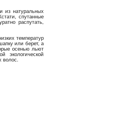
и из натуральных
Кстати, спутанные
уратно распутать,
низких температур
шапку или берет, а
торые осенью льют
ой экологической
х волос.