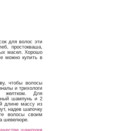
сок для волос эти
еб, простокваша,
ных масел. Хорошо
ые можно купить в
ву, чтобы волосы
налы и трихологи
м желтком. Для
чный шампунь и 2
ей длине массу из
ут, надев шапочку
те волосы своим
на шевелюре.
качестве шампуня