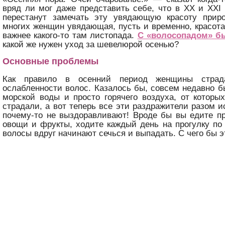
вряд ли мог даже представить себе, что в XX и XXI
перестанут замечать эту увядающую красоту прир
многих женщин увядающая, пусть и временно, красота
важнее какого-то там листопада.
С «волосопадом» б
какой же нужен уход за шевелюрой осенью?
Основные проблемы
Как правило в осенний период женщины страд
ослабленности волос. Казалось бы, совсем недавно б
морской воды и просто горячего воздуха, от котор
страдали, а вот теперь все эти раздражители разом и
почему-то не выздоравливают! Вроде бы вы едите п
овощи и фрукты, ходите каждый день на прогулку по 
волосы вдруг начинают сечься и выпадать. С чего бы э