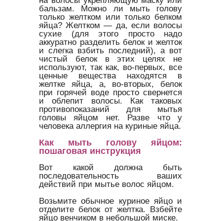
на волосы укрепляющую маску или
бальзам. Можно ли мыть голову
только желтком или только белком
яйца? Желтком — да, если волосы
сухие (для этого просто надо
аккуратно разделить белок и желток
и слегка взбить последний), а вот
чистый белок в этих целях не
используют, так как, во-первых, все
ценные вещества находятся в
желтке яйца, а, во-вторых, белок
при горячей воде просто свернется
и облепит волосы. Как таковых
противопоказаний для мытья
головы яйцом нет. Разве что у
человека аллергия на куриные яйца.
Как мыть голову яйцом:
пошаговая инструкция
Вот какой должна быть
последовательность ваших
действий при мытье волос яйцом.
Возьмите обычное куриное яйцо и
отделите белок от желтка. Взбейте
яйцо венчиком в небольшой миске.