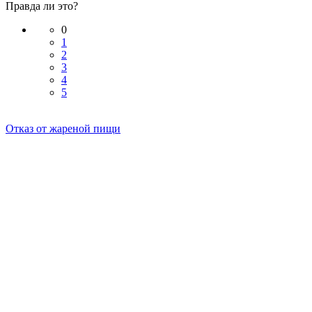
Правда ли это?
0
1
2
3
4
5
Отказ от жареной пищи