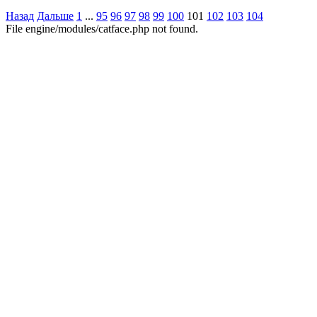
Назад
Дальше
1
...
95
96
97
98
99
100
101
102
103
104
File engine/modules/catface.php not found.