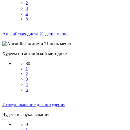
2
3
4
5
Английская диета 21 день: меню
Худеем по английской методике
80
1
2
3
4
5
Иглоукалывание для похудения
Чудеса иглоукалывания
0
1