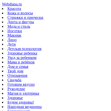
Webdiana.ru
Красота
Кожа и волосы
Стрижки и прически
Диета и фигура
Мода и стиль
Ноготки
Макияж
Лицо
Дети
Детская психология
Здоровье ребенка
Уход за ребенком
Мама и ребёнок
Дом и семья
Твой дом
Отношения
Свадьба
Готовим вкусно
Рукоделие
Магия и эзотерика
Здоровье
Будем здоровы!
Народная медицина