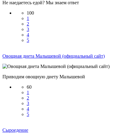
Не наедаетесь едой? Мы знаем ответ
100
1
2
3
4
5
Овощная диета Малышевой (официальный сайт)
Приводим овощную диету Малышевой
60
1
2
3
4
5
Сыроедение