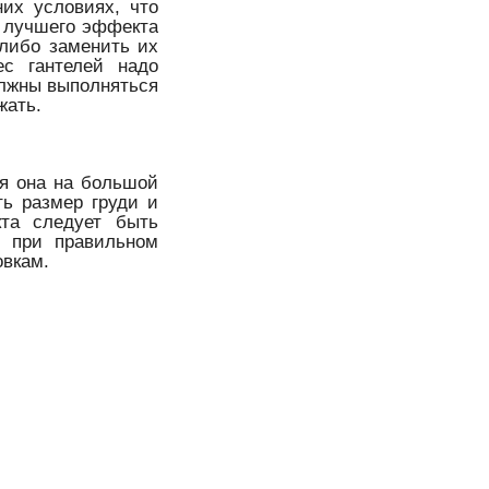
их условиях, что
я лучшего эффекта
 либо заменить их
с гантелей надо
олжны выполняться
жать.
ся она на большой
ть размер груди и
кта следует быть
ы при правильном
овкам.