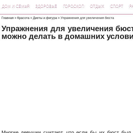
ДОМ И СЕМЬЯ
ЗДОРОВЬЕ
ГОРОСКОП
ОТДЫХ
СПОРТ
Р
Главная
»
Красота
»
Диеты и фигура
» Упражнения для увеличения бюста
Упражнения для увеличения бюст
можно делать в домашних услов
Многие девушки считают, что если бы их бюст был 