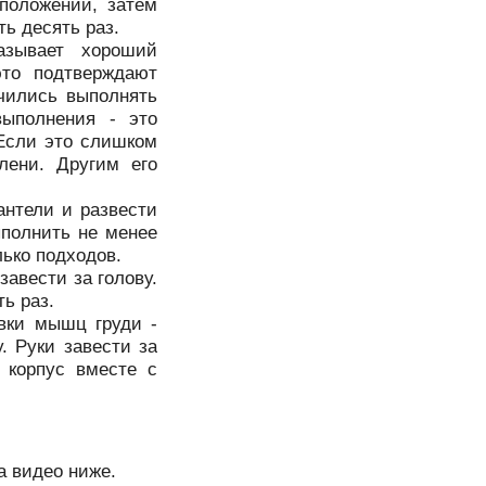
положении, затем
ь десять раз.
азывает хороший
то подтверждают
чились выполнять
выполнения - это
 Если это слишком
лени. Другим его
гантели и развести
ыполнить не менее
лько подходов.
завести за голову.
ь раз.
вки мышц груди -
. Руки завести за
 корпус вместе с
а видео ниже.