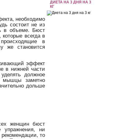
ДИЕТА НА 3 ДНЯ НА 3
КГ
ффекта, необходимо
удь состоит не из
ь в объеме. Бюст
 которые всегда в
 происходящие в
зу же становится
рживающий эффект
е в нижней части
 уделять должное
е мышцы заметно
начительно дольше
всех женщин бюст
е упражнения, ни
 рекомендации, то