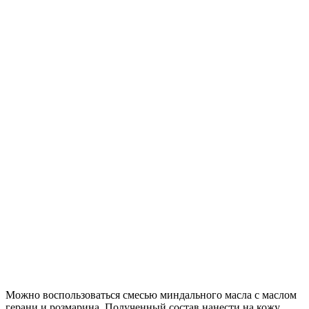
Можно воспользоваться смесью миндального масла с маслом
герани и розмарина. Полученный состав нанести на кожу