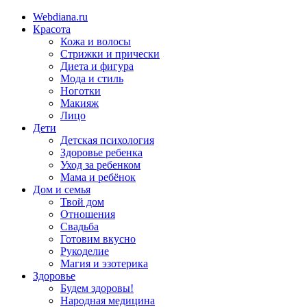
Webdiana.ru
Красота
Кожа и волосы
Стрижки и прически
Диета и фигура
Мода и стиль
Ноготки
Макияж
Лицо
Дети
Детская психология
Здоровье ребенка
Уход за ребенком
Мама и ребёнок
Дом и семья
Твой дом
Отношения
Свадьба
Готовим вкусно
Рукоделие
Магия и эзотерика
Здоровье
Будем здоровы!
Народная медицина