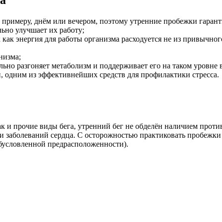
 к примеру, днём или вечером, поэтому утренние пробежки гаран
льно улучшает их работу;
как энергия для работы организма расходуется не из привычного
низма;
льно разгоняет метаболизм и поддерживает его на таком уровне 
, одним из эффективнейших средств для профилактики стресса.
как и прочие виды бега, утренний бег не обделён наличием про
и заболеваний сердца. С осторожностью практиковать пробежки
обусловленной предрасположенности).