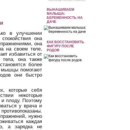
ВЫНАШИВАЕМ
МАЛЫША:
БЕРЕМЕННОСТЬ НА
ДАЧЕ
ти
ько в улучшении
 спокойствия она
КАК ВОССТАНОВИТЬ
упражнениями, она
ФИГУРУ ПОСЛЕ
на на своем теле,
РОДОВ
ает избавиться от
 тела, она также
становятся более
на мышцы помогают
родов они быстро
х, которые себя
ствии некоторые
 и плоду. Поэтому
ваться у врача и
е противопоказаны.
упражнений, нужно
рживаться каждая
о, а зарядка не