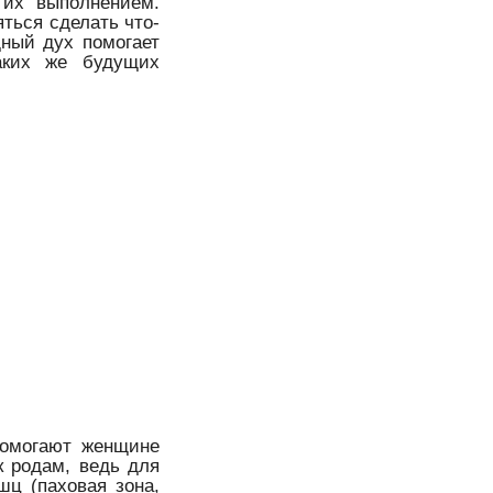
 их выполнением.
яться сделать что-
дный дух помогает
аких же будущих
помогают женщине
к родам, ведь для
шц (паховая зона,