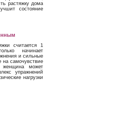
ить растяжку дома
лучшит состояние
менным
яжки считается 1
олько начинает
ажнения и сильные
е на самочувствие
и женщина может
плекс упражнений
зические нагрузки