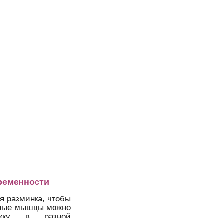
еременности
я разминка, чтобы
енные мышцы можно
яжку в разной