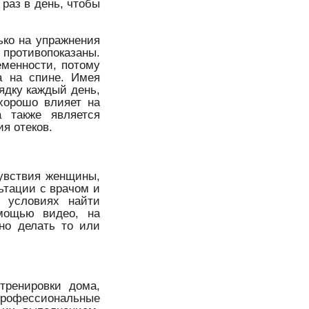
 раз в день, чтобы
ко на упражнения
 противопоказаны.
еменности, потому
а на спине. Имея
ядку каждый день,
 хорошо влияет на
а также является
я отеков.
увствия женщины,
ьтации с врачом и
 условиях найти
мощью видео, на
ьно делать то или
тренировки дома,
 профессиональные