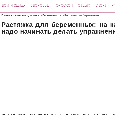
ДОМ И СЕМЬЯ
ЗДОРОВЬЕ
ГОРОСКОП
ОТДЫХ
СПОРТ
Р
Главная
»
Женское здоровье
»
Беременность
» Растяжка для беременных
Растяжка для беременных: на к
надо начинать делать упражнен
Беременные женщины часто переживают, что во в