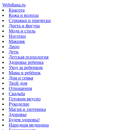
Webdiana.ru
Красота
Кожа и волосы
Стрижки и прически
Диета и фигура
Мода и стиль
Ноготки
Макияж
Лицо
Дети
Детская психология
Здоровье ребенка
Уход за ребенком
Мама и ребёнок
Дом и семья
Твой дом
Отношения
Свадьба
Готовим вкусно
Рукоделие
Магия и эзотерика
Здоровье
Будем здоровы!
Народная медицина