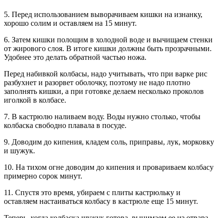
5. Перед использованием выворачиваем кишки на изнанку,
хорошо солим и оставляем на 15 минут.
6. Затем кишки полощим в холодной воде и вычищаем стенки
от жирового слоя. В итоге кишки должны быть прозрачными.
Удобнее это делать обратной частью ножа.
Перед набивкой колбасы, надо учитывать, что при варке рис
разбухнет и разорвет оболочку, поэтому не надо плотно
заполнять кишки, а при готовке делаем несколько проколов
иголкой в колбасе.
7. В кастрюлю наливаем воду. Воды нужно столько, чтобы
колбаска свободно плавала в посуде.
9. Доводим до кипения, кладем соль, приправы, лук, морковку
и шужук.
10. На тихом огне доводим до кипения и провариваем колбасу
примерно сорок минут.
11. Спустя это время, убираем с плиты кастрюльку и
оставляем настаиваться колбасу в кастрюле еще 15 минут.
Теперь, когда колбаска шужук готова, вынимаем ее из отвара