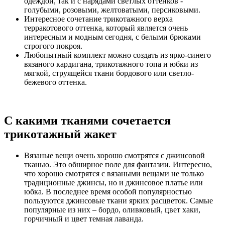
одеждой, так и с нарядами светлых оттенков -
голубыми, розовыми, желтоватыми, персиковыми.
Интересное сочетание трикотажного верха
терракотового оттенка, который является очень
интересным и модным сегодня, с белыми брюками
строгого покроя.
Любопытный комплект можно создать из ярко-синего
вязаного кардигана, трикотажного топа и юбки из
мягкой, струящейся ткани бордового или светло-
бежевого оттенка.
С какими тканями сочетается
трикотажный жакет
Вязаные вещи очень хорошо смотрятся с джинсовой
тканью. Это обширное поле для фантазии. Интересно,
что хорошо смотрятся с вязаными вещами не только
традиционные джинсы, но и джинсовое платье или
юбка. В последнее время особой популярностью
пользуются джинсовые ткани ярких расцветок. Самые
популярные из них – бордо, оливковый, цвет хаки,
горчичный и цвет темная лаванда.