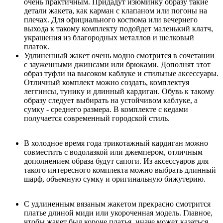
очень практичным. Придадут изюминку образу такие
детали жакета, как карман с клапаном или погоны на
плечах. Для официального костюма или вечернего
выхода к такому комплекту подойдет маленький клатч,
украшения из благородных металлов и шелковый
платок.
Удлиненный жакет очень модно смотрится в сочетании
с зауженными джинсами или брюками. Дополнят этот
образ туфли на высоком каблуке и стильные аксессуары.
Отличный комплект можно создать, комплектуя
леггинсы, тунику и длинный кардиган. Обувь к такому
образу следует выбирать на устойчивом каблуке, а
сумку - среднего размера. В комплекте с кедами
получается современный городской стиль.
В холодное время года трикотажный кардиган можно
совместить с водолазкой или джемпером, отличным
дополнением образа будут сапоги. Из аксессуаров для
такого интересного комплекта можно выбрать длинный
шарф, объемную сумку и оригинальную бижутерию.
С удлиненным вязаным жакетом прекрасно смотрится
платье длиной миди или укороченная модель. Главное,
чтобы жакет был короче платья, иначе может казаться,