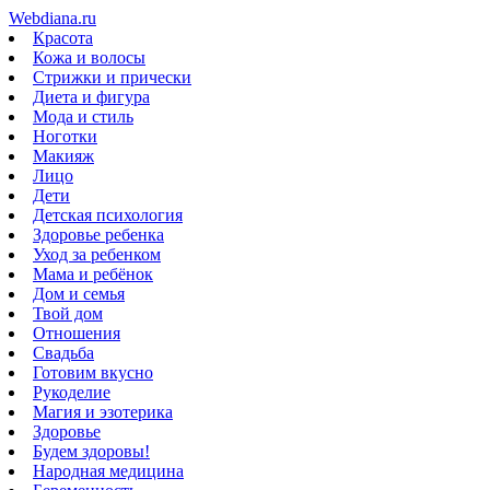
Webdiana.ru
Красота
Кожа и волосы
Стрижки и прически
Диета и фигура
Мода и стиль
Ноготки
Макияж
Лицо
Дети
Детская психология
Здоровье ребенка
Уход за ребенком
Мама и ребёнок
Дом и семья
Твой дом
Отношения
Свадьба
Готовим вкусно
Рукоделие
Магия и эзотерика
Здоровье
Будем здоровы!
Народная медицина