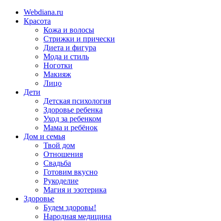
Webdiana.ru
Красота
Кожа и волосы
Стрижки и прически
Диета и фигура
Мода и стиль
Ноготки
Макияж
Лицо
Дети
Детская психология
Здоровье ребенка
Уход за ребенком
Мама и ребёнок
Дом и семья
Твой дом
Отношения
Свадьба
Готовим вкусно
Рукоделие
Магия и эзотерика
Здоровье
Будем здоровы!
Народная медицина