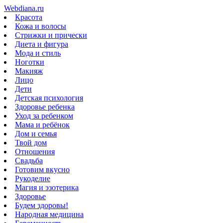
Webdiana.ru
Красота
Кожа и волосы
Стрижки и прически
Диета и фигура
Мода и стиль
Ноготки
Макияж
Лицо
Дети
Детская психология
Здоровье ребенка
Уход за ребенком
Мама и ребёнок
Дом и семья
Твой дом
Отношения
Свадьба
Готовим вкусно
Рукоделие
Магия и эзотерика
Здоровье
Будем здоровы!
Народная медицина