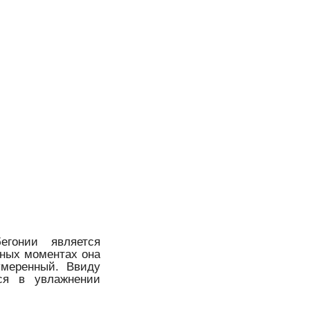
гонии является
ьных моментах она
умеренный. Ввиду
тся в увлажнении