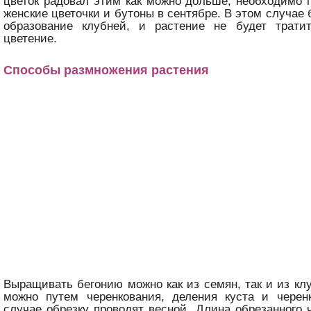
цветок радовал этим как можно дольше, необходимо 
женские цветочки и бутоны в сентябре. В этом случае
образование клубней, и растение не будет трат
цветение.
Способы размножения растения
Выращивать бегонию можно как из семян, так и из кл
можно путем черенкования, деления куста и черен
случае обрезку проводят весной. Длина обрезанного 