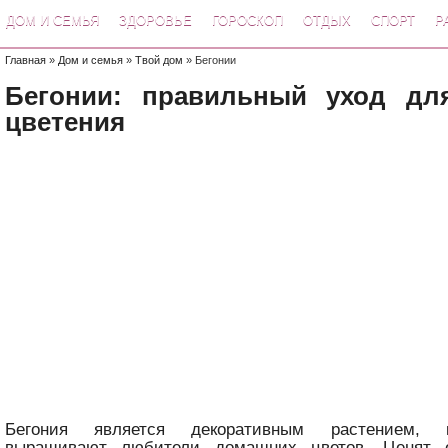
ДОМ И СЕМЬЯ
ЗДОРОВЬЕ
ГОРОСКОП
ОТДЫХ
СПОРТ
Р
Главная
»
Дом и семья
»
Твой дом
» Бегонии
Бегонии: правильный уход дл
цветения
Бегония является декоративным растением, к
выращивают любители домашних цветов. Ценят 