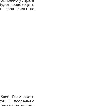
постоянно убирать
 будет происходить
ить свои силы на
убней. Размножать
ков. В последнем
черенка не должна