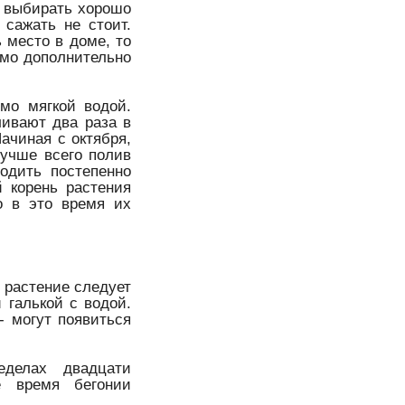
о выбирать хорошо
сажать не стоит.
 место в доме, то
имо дополнительно
мо мягкой водой.
ливают два раза в
ачиная с октября,
лучше всего полив
одить постепенно
й корень растения
о в это время их
 растение следует
 галькой с водой.
- могут появиться
еделах двадцати
е время бегонии