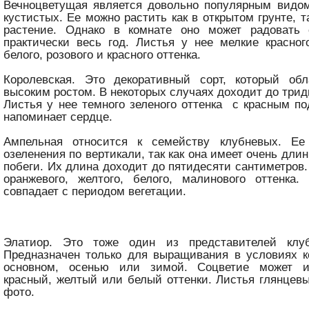
Вечноцветущая является довольно популярным видом
кустистых. Ее можно растить как в открытом грунте, т
растение. Однако в комнате оно может радовать
практически весь год. Листья у нее мелкие красног
белого, розового и красного оттенка.
Королевская. Это декоративный сорт, который обл
высоким ростом. В некоторых случаях доходит до трид
Листья у нее темного зеленого оттенка с красным п
напоминает сердце.
Ампельная относится к семейству клубневых. Ее
озеленения по вертикали, так как она имеет очень дл
побеги. Их длина доходит до пятидесяти сантиметров
оранжевого, желтого, белого, малинового оттенка.
совпадает с периодом вегетации.
Элатиор. Это тоже один из представителей клуб
Предназначен только для выращивания в условиях к
основном, осенью или зимой. Соцветие может и
красный, желтый или белый оттенки. Листья глянцевые
фото.