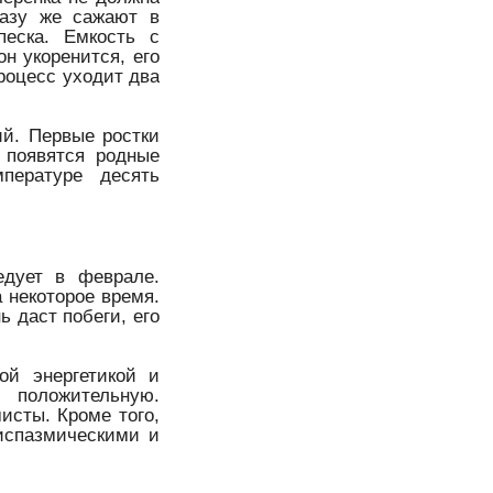
разу же сажают в
песка. Емкость с
н укоренится, его
роцесс уходит два
ий. Первые ростки
 появятся родные
пературе десять
едует в феврале.
 некоторое время.
ь даст побеги, его
ой энергетикой и
 положительную.
исты. Кроме того,
испазмическими и