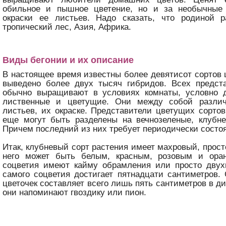
обильное и пышное цветение, но и за необычные
окраски ее листьев. Надо сказать, что родиной р
тропический лес, Азия, Африка.
Виды бегонии и их описание
В настоящее время известны более девятисот сортов ц
выведено более двух тысяч гибридов. Всех предста
обычно выращивают в условиях комнаты, условно д
лиственные и цветущие. Они между собой разли
листьев, их окраске. Представители цветущих сортов
еще могут быть разделены на вечнозеленые, клубне
Причем последний из них требует периодически состо
Итак, клубневый сорт растения имеет махровый, прост
него может быть белым, красным, розовым и ора
соцветия имеют кайму обрамления или просто двух
самого соцветия достигает пятнадцати сантиметров
цветочек составляет всего лишь пять сантиметров в д
они напоминают гвоздику или пион.