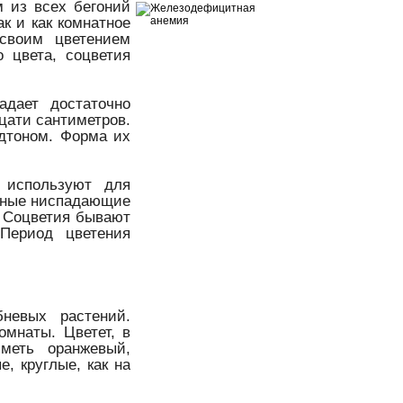
 из всех бегоний
ак и как комнатное
 своим цветением
о цвета, соцветия
адает достаточно
цати сантиметров.
одтоном. Форма их
 используют для
инные ниспадающие
. Соцветия бывают
 Период цветения
невых растений.
омнаты. Цветет, в
меть оранжевый,
, круглые, как на