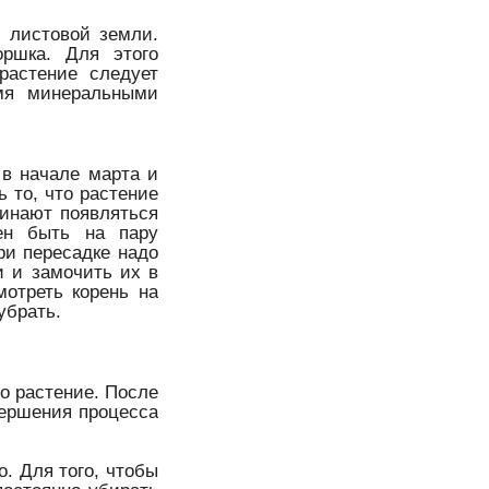
и листовой земли.
оршка. Для этого
растение следует
мя минеральными
 в начале марта и
ь то, что растение
чинают появляться
ен быть на пару
ри пересадке надо
и и замочить их в
мотреть корень на
 убрать.
о растение. После
вершения процесса
о. Для того, чтобы