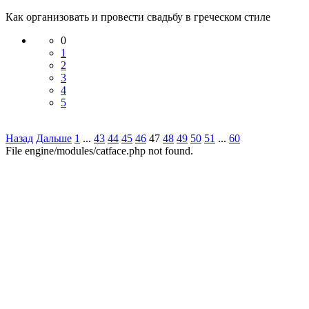
Как организовать и провести свадьбу в греческом стиле
0
1
2
3
4
5
Назад
Дальше
1
...
43
44
45
46
47
48
49
50
51
...
60
File engine/modules/catface.php not found.