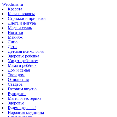
Webdiana.ru
Красота
Кожа и волосы
Стрижки и прически
Диета и фигура
Мода и стиль
Ноготки
Макияж
Лицо
Дети
Детская психология
Здоровье ребенка
Уход за ребенком
Мама и ребёнок
Дом и семья
Твой дом
Отношения
Свадьба
Готовим вкусно
Рукоделие
Магия и эзотерика
Здоровье
Будем здоровы!
Народная медицина