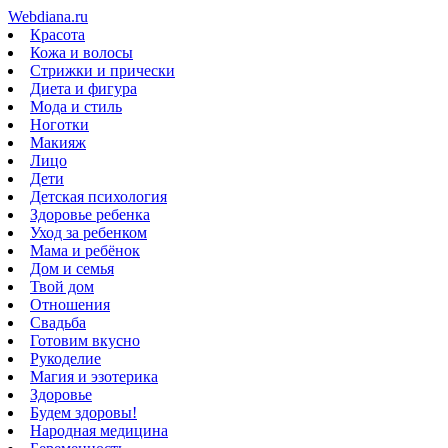
Webdiana.ru
Красота
Кожа и волосы
Стрижки и прически
Диета и фигура
Мода и стиль
Ноготки
Макияж
Лицо
Дети
Детская психология
Здоровье ребенка
Уход за ребенком
Мама и ребёнок
Дом и семья
Твой дом
Отношения
Свадьба
Готовим вкусно
Рукоделие
Магия и эзотерика
Здоровье
Будем здоровы!
Народная медицина