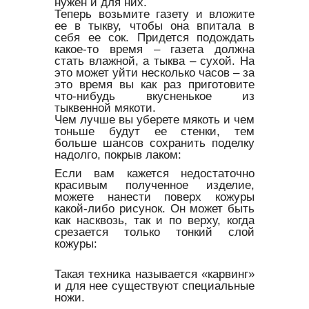
нужен и для них.
Теперь возьмите газету и вложите
ее в тыкву, чтобы она впитала в
себя ее сок. Придется подождать
какое-то время – газета должна
стать влажной, а тыква – сухой. На
это может уйти несколько часов – за
это время вы как раз приготовите
что-нибудь вкусненькое из
тыквенной мякоти.
Чем лучше вы уберете мякоть и чем
тоньше будут ее стенки, тем
больше шансов сохранить поделку
надолго, покрыв лаком:
Если вам кажется недостаточно
красивым полученное изделие,
можете нанести поверх кожуры
какой-либо рисунок. Он может быть
как насквозь, так и по верху, когда
срезается только тонкий слой
кожуры:
Такая техника называется «карвинг»
и для нее существуют специальные
ножи.