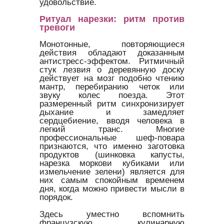
удовольствие.
Ритуал нарезки: ритм против
тревоги
Монотонные, повторяющиеся
действия обладают доказанным
антистресс-эффектом. Ритмичный
стук лезвия о деревянную доску
действует на мозг подобно чтению
мантр, перебиранию четок или
звуку колес поезда. Этот
размеренный ритм синхронизирует
дыхание и замедляет
сердцебиение, вводя человека в
легкий транс. Многие
профессиональные шеф-повара
признаются, что именно заготовка
продуктов (шинковка капусты,
нарезка моркови кубиками или
измельчение зелени) является для
них самым спокойным временем
дня, когда можно привести мысли в
порядок.
Здесь уместно вспомнить
французскую кулинарную