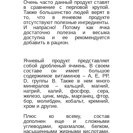
Очень часто данный продукт ставят
в сравнение с перловой крупой.
Также большинство людей верят в
то, что в ячневом продукте
отсутствуют полезные ингредиенты.
И напрасно! Потому как ячка
достаточно полезна и весьма
доступна и ее рекомендуется
добавить в рацион.
Ячневый продукт представляет
собой дробленый ячмень. В своем
составе он имеет большое
содержимое витаминов – А, Е, РР,
D, группы В. Также в нем много
минералов – кальций, магний,
натрий, калий, фосфор, сера,
железо, цинк, медь, марганец, фтор,
бор, молибден, кобальт, кремний,
хром и другие.
Плюс ко всему, состав
дополнен еще и сложными
углеводами, крахмалом, белком,
насыщенными жирными кислотами.