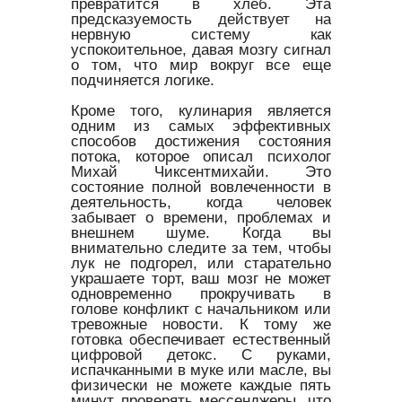
превратится в хлеб. Эта
предсказуемость действует на
нервную систему как
успокоительное, давая мозгу сигнал
о том, что мир вокруг все еще
подчиняется логике.
Кроме того, кулинария является
одним из самых эффективных
способов достижения состояния
потока, которое описал психолог
Михай Чиксентмихайи. Это
состояние полной вовлеченности в
деятельность, когда человек
забывает о времени, проблемах и
внешнем шуме. Когда вы
внимательно следите за тем, чтобы
лук не подгорел, или старательно
украшаете торт, ваш мозг не может
одновременно прокручивать в
голове конфликт с начальником или
тревожные новости. К тому же
готовка обеспечивает естественный
цифровой детокс. С руками,
испачканными в муке или масле, вы
физически не можете каждые пять
минут проверять мессенджеры, что