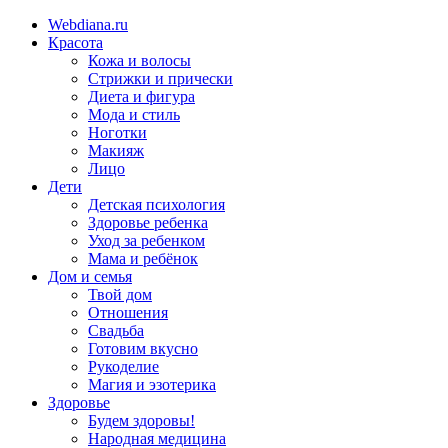
Webdiana.ru
Красота
Кожа и волосы
Стрижки и прически
Диета и фигура
Мода и стиль
Ноготки
Макияж
Лицо
Дети
Детская психология
Здоровье ребенка
Уход за ребенком
Мама и ребёнок
Дом и семья
Твой дом
Отношения
Свадьба
Готовим вкусно
Рукоделие
Магия и эзотерика
Здоровье
Будем здоровы!
Народная медицина