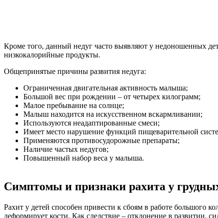
Кроме того, данный недуг часто выявляют у недоношенных дето
низкокалорийные продукты.
Общепринятые причины развития недуга:
Ограниченная двигательная активность малыша;
Большой вес при рождении – от четырех килограмм;
Малое пребывание на солнце;
Малыш находится на искусственном вскармливании;
Используются неадаптированные смеси;
Имеет место нарушение функций пищеварительной сист
Применяются противосудорожные препараты;
Наличие частых недугов;
Повышенный набор веса у малыша.
Симптомы
и
признаки рахита
у грудны
Рахит у детей способен привести к сбоям в работе большого к
деформирует кости. Как следствие – отклонение в развитии, с