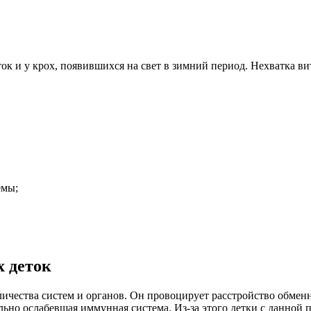
к и у крох, появившихся на свет в зимний период. Нехватка вит
емы;
х деток
оличества систем и органов. Он провоцирует расстройство обме
ильно ослабевшая иммунная система. Из-за этого детки с данной