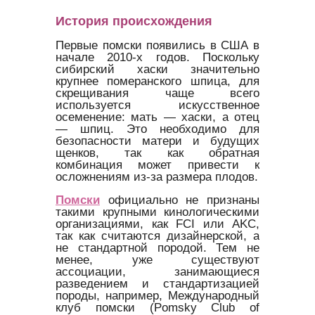
История происхождения
Первые помски появились в США в
начале 2010-х годов. Поскольку
сибирский хаски значительно
крупнее померанского шпица, для
скрещивания чаще всего
используется искусственное
осеменение: мать — хаски, а отец
— шпиц. Это необходимо для
безопасности матери и будущих
щенков, так как обратная
комбинация может привести к
осложнениям из-за размера плодов.
Помски
официально не признаны
такими крупными кинологическими
организациями, как FCI или AKC,
так как считаются дизайнерской, а
не стандартной породой. Тем не
менее, уже существуют
ассоциации, занимающиеся
разведением и стандартизацией
породы, например, Международный
клуб помски (Pomsky Club of