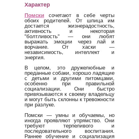
Характер
Помски
сочетают в себе черты
обоих родителей. От шпица им
достается жизнерадостность,
активность и некоторая
"болтливость" — они любят
выражать эмоции через лай и
ворчание. От хаски —
независимость, интеллект и
энергия.
В целом, это дружелюбные и
преданные собаки, хорошо ладящие
с детьми и другими питомцами,
особенно при правильной
социализации. Они быстро
привязываются к своему владельцу
и могут быть склонны к тревожности
при разлуке.
Помски — умны и обучаемы, но
иногда проявляют упрямство. Они
требуют терпеливого и
последовательного воспитания.
Раннее обучение и социализация