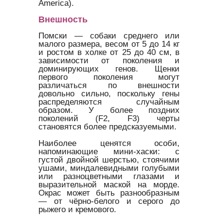
America).
Внешность
Помски — собаки среднего или
малого размера, весом от 5 до 14 кг
и ростом в холке от 25 до 40 см, в
зависимости от поколения и
доминирующих генов. Щенки
первого поколения могут
различаться по внешности
довольно сильно, поскольку гены
распределяются случайным
образом. У более поздних
поколений (F2, F3) черты
становятся более предсказуемыми.
Наиболее ценятся особи,
напоминающие мини-хаски: с
густой двойной шерстью, стоячими
ушами, миндалевидными голубыми
или разноцветными глазами и
выразительной маской на морде.
Окрас может быть разнообразным
— от чёрно-белого и серого до
рыжего и кремового.