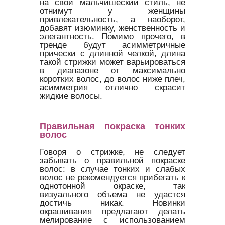
на свой мальчишеский стиль, не
отнимут у женщины
привлекательность, а наоборот,
добавят изюминку, женственность и
элегантность. Помимо прочего, в
тренде будут асимметричные
прически с длинной челкой, длина
такой стрижки может варьироваться
в диапазоне от максимально
коротких волос, до волос ниже плеч,
асимметрия отлично скрасит
жидкие волосы.
Правильная покраска тонких
волос
Говоря о стрижке, не следует
забывать о правильной покраске
волос: в случае тонких и слабых
волос не рекомендуется прибегать к
однотонной окраске, так
визуального объема не удастся
достичь никак. Новинки
окрашивания предлагают делать
мелирование с использованием