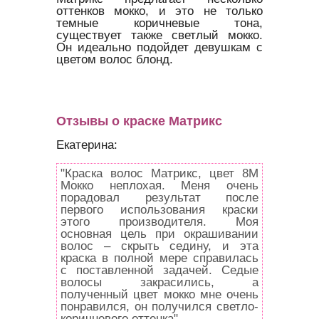
оттенков мокко, и это не только
темные коричневые тона,
существует также светлый мокко.
Он идеально подойдет девушкам с
цветом волос блонд.
Отзывы о краске Матрикс
Екатерина:
"Краска волос Матрикс, цвет 8М
Мокко неплохая. Меня очень
порадовал результат после
первого использования краски
этого производителя. Моя
основная цель при окрашивании
волос – скрыть седину, и эта
краска в полной мере справилась
с поставленной задачей. Седые
волосы закрасились, а
полученный цвет мокко мне очень
понравился, он получился светло-
коричневого оттенка".