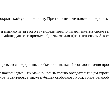
покрыть каблук наполовину. При ношении же плоской подошвы, 
 именно из-за этого эту модель предпочитают иметь в своем га
но комбинируются с прямыми брючками для офисного стиля. А в с
 надевается под длинные юбки или платья. Фасон достаточно про
не каждой даме – их можно носить только обладательницам строй
нов и свитеров, а также рубашек свободного кроя, топов разноо