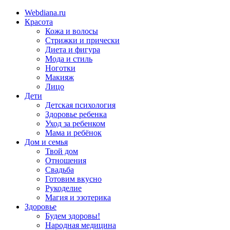
Webdiana.ru
Красота
Кожа и волосы
Стрижки и прически
Диета и фигура
Мода и стиль
Ноготки
Макияж
Лицо
Дети
Детская психология
Здоровье ребенка
Уход за ребенком
Мама и ребёнок
Дом и семья
Твой дом
Отношения
Свадьба
Готовим вкусно
Рукоделие
Магия и эзотерика
Здоровье
Будем здоровы!
Народная медицина