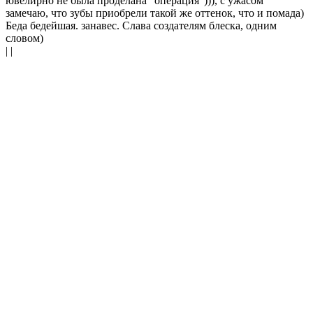
ювелирно не была проделана "операция"))), с ужасом
замечаю, что зубы приобрели такой же оттенок, что и помада)
Беда бедейшая. занавес. Слава создателям блеска, одним
словом)
| |