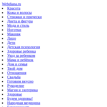
Webdiana.ru
Красота
Кожа и волосы
Стрижки и прически
Диета и фигура
Мода и стиль
Ноготки
Макияж
Лицо
Дети
Детская психология
Здоровье ребенка
Уход за ребенком
Мама и ребёнок
Дом и семья
Твой дом
Отношения
Свадьба
Готовим вкусно
Рукоделие
Магия и эзотерика
Здоровье
Будем здоровы!
Народная медицина