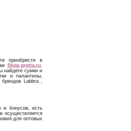
те приобрести в
лке
Shop.gretta.ru
.
ы найдете сумки и
тки и палантины,
 брендов Labbra ,
к и бонусов, есть
ов осуществляется
ловия для оптовых