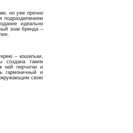
ке, но уже прочно
ся подразделением
здание идеально
ный знак бренда –
лие.
терею – кошельки,
мы создана таким
 к ней перчатки и
ть гармоничный и
ь окружающим свою