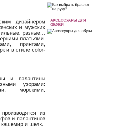
АКСЕССУАРЫ ДЛЯ
ским дизайнером
ОБУВИ
женских и мужских
стильные, разные…
черними платьями.
ами, принтами,
к и в стиле color-
рфы и палантины
зными узорами:
ими, морскими,
 производятся из
рфов и палантинов
 кашемир и шелк.