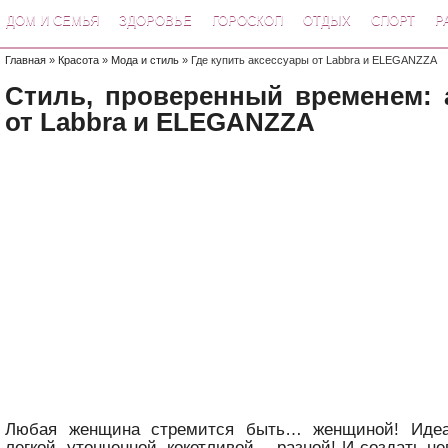
ДОМ И СЕМЬЯ
ЗДОРОВЬЕ
ГОРОСКОП
ОТДЫХ
СПОРТ
Р
Главная
»
Красота
»
Мода и стиль
» Где купить аксессуары от Labbra и ELEGANZZA
Стиль, проверенный временем: 
от Labbra и ELEGANZZA
Любая женщина стремится быть… женщиной! Идеал
легкой, утонченной, кокетливой… разной! И создать н