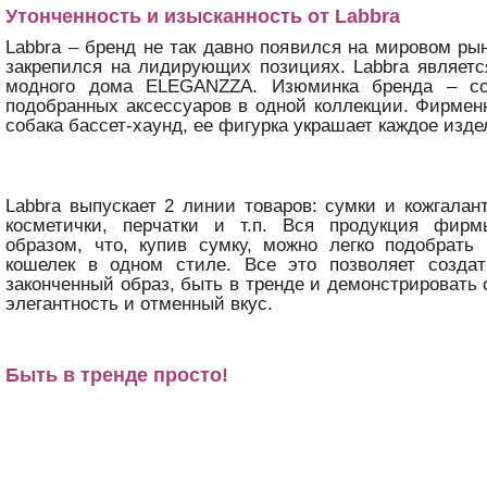
Утонченность и изысканность от Labbra
Labbra – бренд не так давно появился на мировом рын
закрепился на лидирующих позициях. Labbra являет
модного дома ELEGANZZA. Изюминка бренда – со
подобранных аксессуаров в одной коллекции. Фирмен
собака бассет-хаунд, ее фигурка украшает каждое изде
Labbra выпускает 2 линии товаров: сумки и кожгалан
косметички, перчатки и т.п. Вся продукция фир
образом, что, купив сумку, можно легко подобрать
кошелек в одном стиле. Все это позволяет созда
законченный образ, быть в тренде и демонстрироват
элегантность и отменный вкус.
Быть в тренде просто!