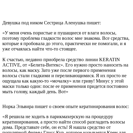
Девушка под ником Сестрица Аленушка пишет:
«У меня очень пористые и пушащиеся от влаги волосы,
поэтому проблема гладкости волос мне знакома. Все средства,
которые я пробовала до этого, практически не помогали, и я
уже отчаялась найти что-то стоящее.
К счастью, недавно приобрела средство линии KERATIN
ACTIVE, от «Белита-Витекс». Его нужно просто наносить на
волосы, как маску. Зато уже после первого применения
волосы стали гладкими и переливающимися. Я их просто не
ощущала как какую-то «мочалку» или гриву! Минус у этой
маски только один: после ее применения придется постоянно
мыть голову, каждый день. Вот»
Норка Эльвира пишет о своем опыте кератинирования волос:
«Я решила не ходить в парикмахерскую на процедуру
кератинирования, а просто найти способ разгладить волосы
дома. Представьте себе, он есть! Я нашла средство от
популярной фирмы Глисс Кур, которое называется Крем для