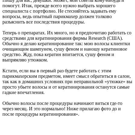
Пишу для вас, девушки. Может, мои советы кому-нибудь и
помогут. Итак, прежде всего нужно выбрать хорошего
специалиста с портфолио. Не стесняйтесь задавать ему
вопросы, ведь опытный парикмахер должен толково
разъяснить все последствия процедуры.
Теперь о препаратах. Их много, но я предпочитаю работать со
средствами для кератинирования фирмы Research (США).
Обычно я делаю кератинирование так: мою волосы клиентки
очищающим шампунем, сушу феном и наношу кератиновое
средство. Жду, пока кератин впитается, сушу феном и
выпрямляю утюжком.
Кстати, если вы в первый раз будете работать с этим
парикмахерским предметом, имеет смысл обратиться в салон,
так как в домашних условиях при неправильной «утюжке» вы
просто убьете волосы и от кератинирования останутся самые
гадкие впечатления.
Обычно волосы после процедуры начинают виться где-то
через месяц. И это нормально! Ниже прилагаю фото до и
после процедуры кератинирования».