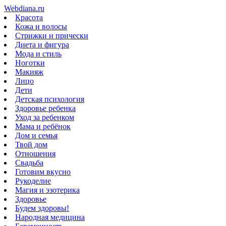
Webdiana.ru
Красота
Кожа и волосы
Стрижки и прически
Диета и фигура
Мода и стиль
Ноготки
Макияж
Лицо
Дети
Детская психология
Здоровье ребенка
Уход за ребенком
Мама и ребёнок
Дом и семья
Твой дом
Отношения
Свадьба
Готовим вкусно
Рукоделие
Магия и эзотерика
Здоровье
Будем здоровы!
Народная медицина