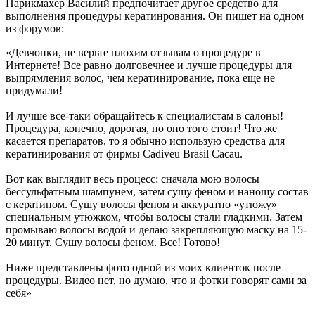
Парикмахер Василий предпочитает другое средство для
выполнения процедуры кератинрования. Он пишет на одном
из форумов:
«Девчонки, не верьте плохим отзывам о процедуре в
Интернете! Все равно долговечнее и лучше процедуры для
выпрямления волос, чем кератинирование, пока еще не
придумали!
И лучше все-таки обращайтесь к специалистам в салоны!
Процедура, конечно, дорогая, но оно того стоит! Что же
касается препаратов, то я обычно использую средства для
кератинирования от фирмы Cadiveu Brasil Cacau.
Вот как выглядит весь процесс: сначала мою волосы
бессульфатным шампунем, затем сушу феном и наношу состав
с кератином. Сушу волосы феном и аккуратно «утюжу»
специальным утюжком, чтобы волосы стали гладкими. Затем
промываю волосы водой и делаю закрепляющую маску на 15-
20 минут. Сушу волосы феном. Все! Готово!
Ниже представлены фото одной из моих клиенток после
процедуры. Видео нет, но думаю, что и фотки говорят сами за
себя»