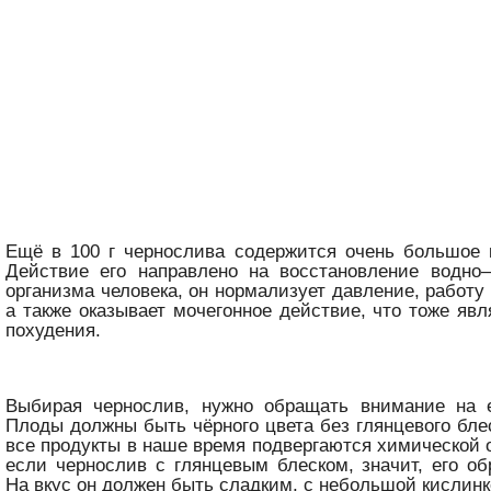
Ещё в 100 г чернослива содержится очень большое 
Действие его направлено на восстановление водно–
организма человека, он нормализует давление, работу
а также оказывает мочегонное действие, что тоже яв
похудения.
Выбирая чернослив, нужно обращать внимание на 
Плоды должны быть чёрного цвета без глянцевого блес
все продукты в наше время подвергаются химической о
если чернослив с глянцевым блеском, значит, его о
На вкус он должен быть сладким, с небольшой кислинк