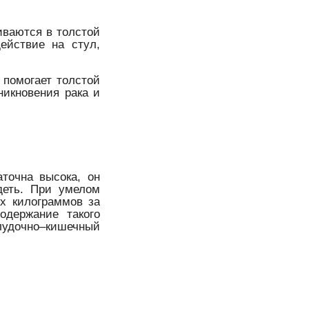
иваются в толстой
ействие на стул,
н помогает толстой
никновения рака и
аточна высока, он
деть. При умелом
х килограммов за
одержание такого
лудочно–кишечный