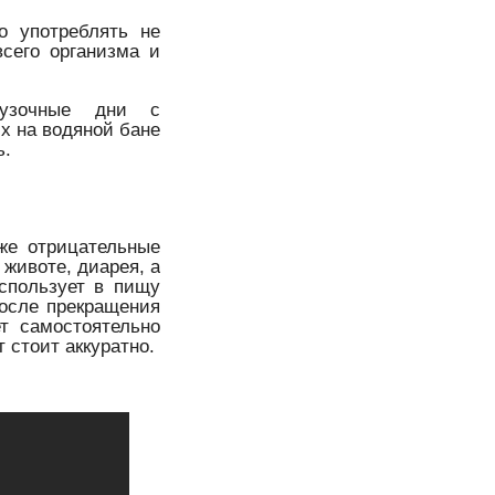
о употреблять не
сего организма и
грузочные дни с
х на водяной бане
ь.
же отрицательные
животе, диарея, а
использует в пищу
после прекращения
т самостоятельно
 стоит аккуратно.