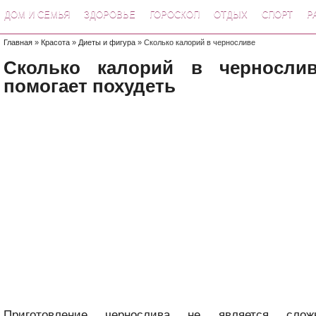
ДОМ И СЕМЬЯ
ЗДОРОВЬЕ
ГОРОСКОП
ОТДЫХ
СПОРТ
Р
Главная
»
Красота
»
Диеты и фигура
» Сколько калорий в черносливе
Сколько калорий в чернослив
помогает похудеть
Приготовление чернослива не является слож