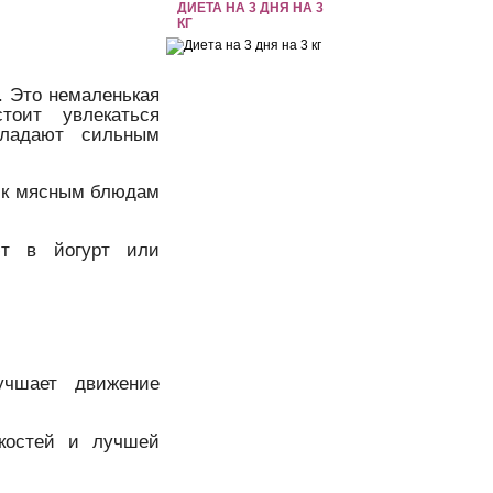
ДИЕТА НА 3 ДНЯ НА 3
КГ
г. Это немаленькая
оит увлекаться
ладают сильным
й к мясным блюдам
ют в йогурт или
учшает движение
костей и лучшей