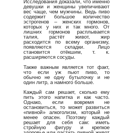
Исследования доказали, что именно
девушки и женщины увеличивают
вес чаще, чем мужчины. Ведь пиво
содержит большое количество
эстрогенов – женских гормонов,
которых у них и так много. От
лишних гормонов расплывается
талия, растёт живот, жир
расходится по всему организму,
появляются складки. Лицо
становится отёкшим, т. к.
расширяются сосуды.
Также важным является тот факт,
что если уж пьют пиво, то
обычно не одну бутылочку и не
один литр, а намного больше.
Каждый сам решает, сколько ему
пить этого напитка и как часто.
Однако, если вовремя не
остановиться, то может развиться
«пивной» алкоголизм, который не
менее опасен. Поэтому каждый
решает для себя сам: иметь
стройную фигуру и крепкое
здоровье или растить пивной живот