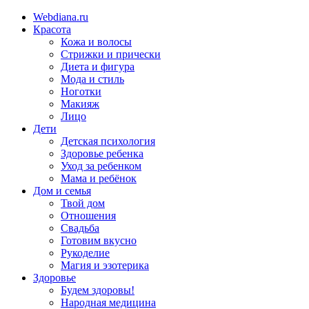
Webdiana.ru
Красота
Кожа и волосы
Стрижки и прически
Диета и фигура
Мода и стиль
Ноготки
Макияж
Лицо
Дети
Детская психология
Здоровье ребенка
Уход за ребенком
Мама и ребёнок
Дом и семья
Твой дом
Отношения
Свадьба
Готовим вкусно
Рукоделие
Магия и эзотерика
Здоровье
Будем здоровы!
Народная медицина