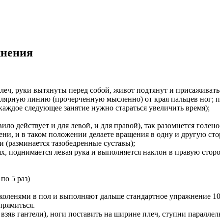
жнения
плеч, руки вытянуты перед собой, живот подтянут и присаживатьс
лярную линию (прочерченную мысленно) от края пальцев ног; пр
(каждое следующее занятие нужно стараться увеличить время);
вило действует и для левой, и для правой), так разомнется голено
лени, и в таком положении делаете вращения в одну и другую стор
и (разминается тазобедренные суставы);
ях, поднимается левая рука и выполняется наклон в правую сторо
по 5 раз)
 коленями в пол и выполняют дальше стандартное упражнение 10
прямиться.
зяв гантели), ноги поставить на ширине плеч, ступни параллель