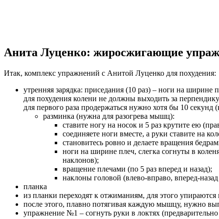
Анита Луценко: жиросжигающие упра
Итак, комплекс упражнений с Анитой Луценко для похудения:
утренняя зарядка: приседания (10 раз) – ноги на ширине 
для похудения колени не должны выходить за перпендику
для первого раза продержаться нужно хотя бы 10 секунд 
разминка (нужна для разогрева мышц):
ставите ногу на носок и 5 раз крутите ею (пра
соединяете ноги вместе, а руки ставите на ко
становитесь ровно и делаете вращения бедрам
ноги на ширине плеч, слегка согнуты в колен
наклонов);
вращение плечами (по 5 раз вперед и назад);
наклоны головой (влево-вправо, вперед-назад 
планка
из планки переходят к отжиманиям, для этого упираются
после этого, плавно потягивая каждую мышцу, нужно вы
упражнение №1 – согнуть руки в локтях (предварительно в