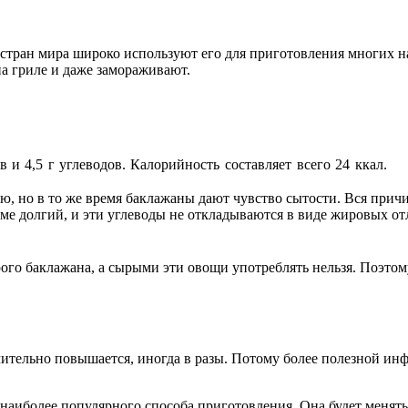
стран мира широко используют его для приготовления многих на
на гриле и даже замораживают.
в и
4,5 г
углеводов. К
алорийность составляет всего 24 ккал.
ю, но в то же время баклажаны дают чувство сытости. Вся причи
ме долгий, и эти углеводы не откладываются в виде жировых о
сырого баклажана, а сырыми эти овощи употреблять нельзя. Поэто
чительно повышается, иногда в разы. Потому более полезной и
аиболее популярного способа приготовления. Она будет менятьс