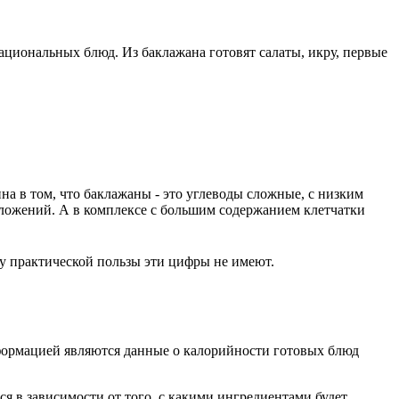
циональных блюд. Из баклажана готовят салаты, икру, первые
на в том, что баклажаны - это углеводы сложные, с низким
тложений. А в комплексе с большим содержанием клетчатки
му практической пользы эти цифры не имеют.
нформацией являются данные о калорийности готовых блюд
я в зависимости от того, с какими ингредиентами будет