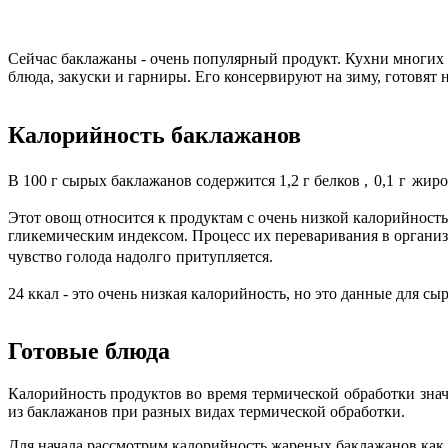
Сейчас баклажаны - очень популярный продукт. Кухни многих 
блюда, закуски и гарниры. Его консервируют на зиму, готовят 
Калорийность баклажанов
В 100 г сырых баклажанов содержится 1,2 г белков
, 0,1 г
жиро
Этот овощ относится к продуктам с очень низкой калорийность
гликемическим индексом. Процесс их переваривания в организ
чувство голода
надолго притупляется
.
24 ккал - это очень низкая калорийность, но это данные для 
Готовые блюда
Калорийность продуктов во
время термической обработки з
на
из баклажанов при разных видах термической обработки.
Для начала рассмотрим калорийность жареных баклажанов как н