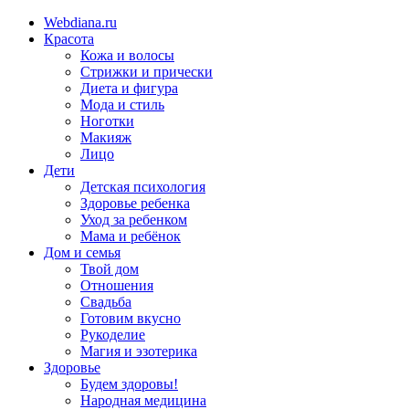
Webdiana.ru
Красота
Кожа и волосы
Стрижки и прически
Диета и фигура
Мода и стиль
Ноготки
Макияж
Лицо
Дети
Детская психология
Здоровье ребенка
Уход за ребенком
Мама и ребёнок
Дом и семья
Твой дом
Отношения
Свадьба
Готовим вкусно
Рукоделие
Магия и эзотерика
Здоровье
Будем здоровы!
Народная медицина