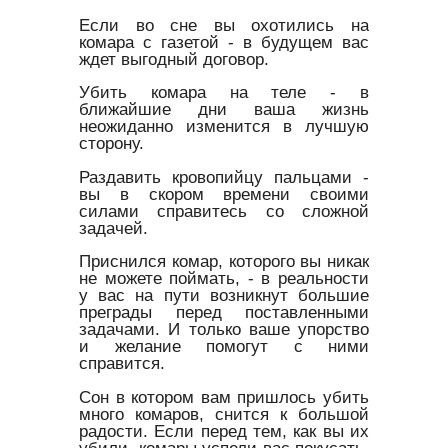
Если во сне вы охотились на
комара с газетой - в будущем вас
ждет выгодный договор.
Убить комара на теле - в
ближайшие дни ваша жизнь
неожиданно изменится в лучшую
сторону.
Раздавить кровопийцу пальцами -
вы в скором времени своими
силами справитесь со сложной
задачей.
Приснился комар, которого вы никак
не можете поймать, - в реальности
у вас на пути возникнут большие
преграды перед поставленными
задачами. И только ваше упорство
и желание помогут с ними
справится.
Сон в котором вам пришлось убить
много комаров, снится к большой
радости. Если перед тем, как вы их
убили, комары успели вас покусать,