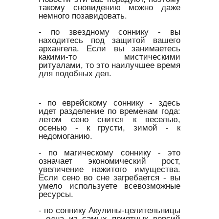
такому сновидению можно даже
немного позавидовать.
- по звездному соннику - вы
находитесь под защитой вашего
архангела. Если вы занимаетесь
какими-то мистическими
ритуалами, то это наилучшее время
для подобных дел.
- по еврейскому соннику - здесь
идет разделение по временам года:
летом сено снится к веселью,
осенью - к грусти, зимой - к
недомоганию.
- по магическому соннику - это
означает экономический рост,
увеличение нажитого имущества.
Если сено во сне загребается - вы
умело используете всевозможные
ресурсы.
- по соннику Акулины-целительницы
- одна из самых приятных версий