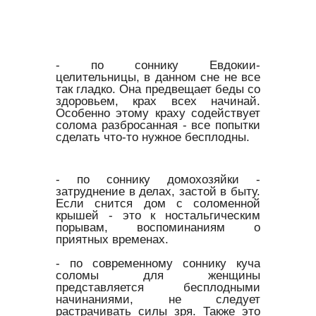
- по соннику Евдокии-
целительницы, в данном сне не все
так гладко. Она предвещает беды со
здоровьем, крах всех начинай.
Особенно этому краху содействует
солома разбросанная - все попытки
сделать что-то нужное бесплодны.
- по соннику домохозяйки -
затруднение в делах, застой в быту.
Если снится дом с соломенной
крышей - это к ностальгическим
порывам, воспоминаниям о
приятных временах.
- по современному соннику куча
соломы для женщины
представляется бесплодными
начинаниями, не следует
растрачивать силы зря. Также это