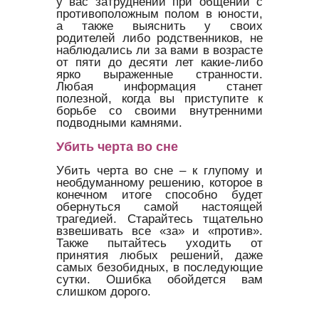
у вас затруднений при общении с
противоположным полом в юности,
а также выяснить у своих
родителей либо родственников, не
наблюдались ли за вами в возрасте
от пяти до десяти лет какие-либо
ярко выраженные странности.
Любая информация станет
полезной, когда вы приступите к
борьбе со своими внутренними
подводными камнями.
Убить черта во сне
Убить черта во сне – к глупому и
необдуманному решению, которое в
конечном итоге способно будет
обернуться самой настоящей
трагедией. Старайтесь тщательно
взвешивать все «за» и «против».
Также пытайтесь уходить от
принятия любых решений, даже
самых безобидных, в последующие
сутки. Ошибка обойдется вам
слишком дорого.