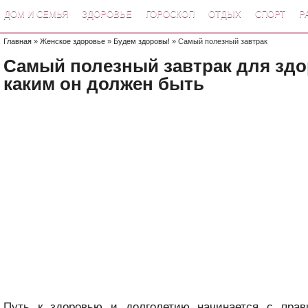
ДОМ И СЕМЬЯ
ЗДОРОВЬЕ
ГОРОСКОП
ОТДЫХ
СПОРТ
Р
Главная
»
Женское здоровье
»
Будем здоровы!
» Самый полезный завтрак
Самый полезный завтрак для здо
каким он должен быть
Путь к здоровью и долголетию начинается с прав