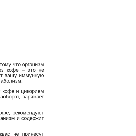
тому что организм
ез кофе – это не
пит вашу иммунную
таболизм.
у кофе и цикорием
наоборот, заряжает
 кофе, рекомендуют
рганизм и содержит
 квас не принесут