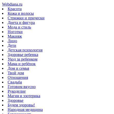
Webdiana.ru
Красота
Кожа и волосы
Стрижки и прически
Диета и фигура
Мода и стиль
Ноготки
Макияж
Лицо
Дети
Детская психология
Здоровье ребенка
Уход за ребенком
Мама и ребёнок
Дом и семья
Твой дом
Отношения
Свадьба
Готовим вкусно
Рукоделие
Магия и эзотерика
Здоровье
Будем здоровы!
Народная медицина