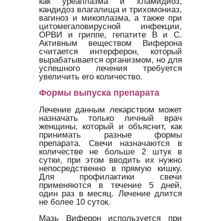
как уреаплазма и хламидиоз,
кандидоз влагалища и трихомониаз,
вагиноз и микоплазма, а также при
цитомегаловирусной инфекции,
ОРВИ и гриппе, гепатите В и С.
Активным веществом Виферона
считается интерферон, который
вырабатывается организмом, но для
успешного лечения требуется
увеличить его количество.
Формы выпуска препарата
Лечение данным лекарством может
назначать только личный врач
женщины, который и объяснит, как
принимать разные формы
препарата. Свечи назначаются в
количестве не больше 2 штук в
сутки, при этом вводить их нужно
непосредственно в прямую кишку.
Для профилактики свечи
применяются в течение 5 дней,
один раз в месяц. Лечение длится
не более 10 суток.
Мазь Виферон используется при